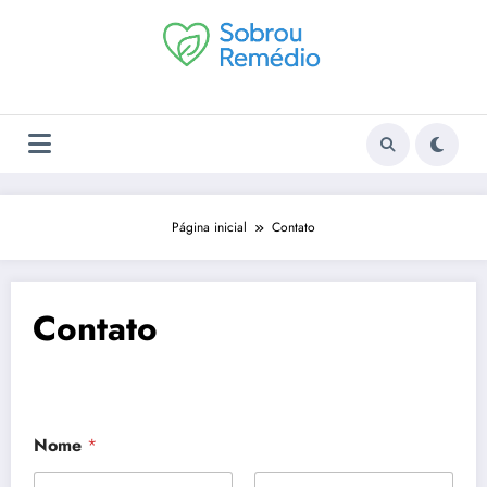
Pular
para
o
conteúdo
Página inicial
Contato
Contato
Nome
*