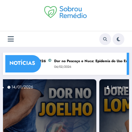
Pular
para
o
conteúdo
ocional de 2026
Dor no Pescoço e Nuca: Epidemia do Uso Excessivo do Cel
NOTÍCIAS
04/02/2026
Luana mw
14/01/2026