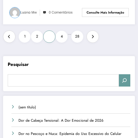
Luana Mw
0 Comentários
Consulte Mais Informação
Paginação
…
1
2
3
4
28
de
posts
Pesquisar
(sem título)
Dor de Cabeça Tensional: A Dor Emocional de 2026
Dor no Pescoço e Nuca: Epidemia do Uso Excessivo do Celular