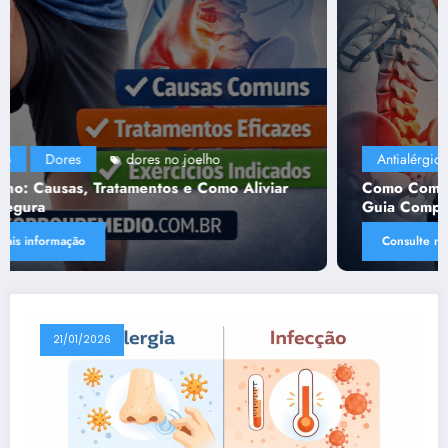
Antialérgico
Dores
dores
lombalgia
,
Como Combater as Dores nas Costas (Lombalgia):
Guia Completo para Alívio e Prevenção
Consulte mais informação
21/01/2026