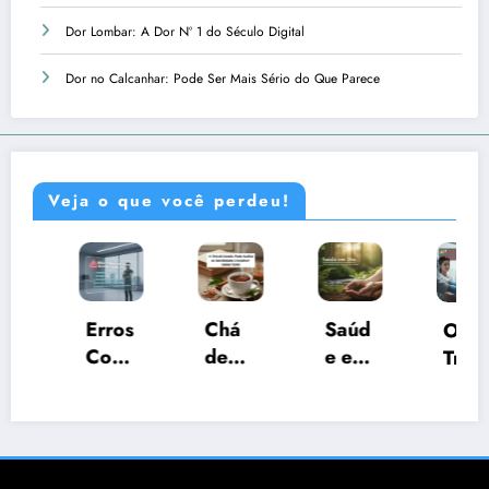
Dor Lombar: A Dor Nº 1 do Século Digital
Dor no Calcanhar: Pode Ser Mais Sério do Que Parece
Veja o que você perdeu!
Chá
Saúd
Mela
Os
de
e em
ncia
Trata
Cane
Dia:
no
ment
la:
Infor
Emag
os
Pode
maçõ
recim
Mais
Auxil
es
ento
Usad