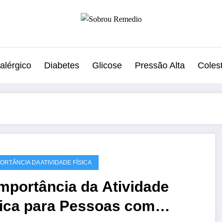
alérgico
Diabetes
Glicose
Pressão Alta
Colest
PORTÂNCIA DA ATIVIDADE FÍSICA
mportância da Atividade
sica para Pessoas com