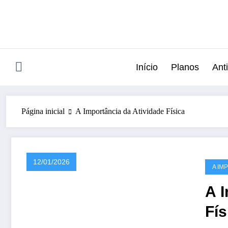
Pular
para
o
conteúdo
Início
Planos
Anti
Página inicial
A Importância da Atividade Física
12/01/2026
A IM
A I
Fí