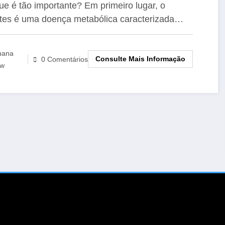
abetes
ue é tão importante? Em primeiro lugar, o
tes é uma doença metabólica caracterizada…
uana
Consulte Mais Informação
0 Comentários
w
Pesquisar