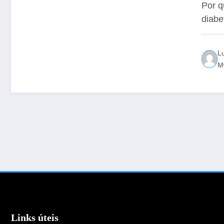
Di
Por q
diabe
L
M
Links úteis