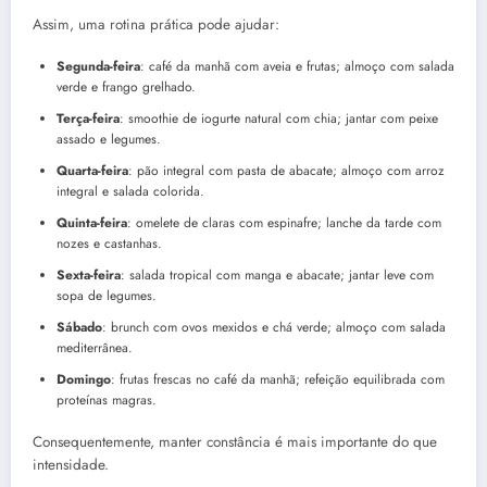
Assim, uma rotina prática pode ajudar:
Segunda-feira
: café da manhã com aveia e frutas; almoço com salada
verde e frango grelhado.
Terça-feira
: smoothie de iogurte natural com chia; jantar com peixe
assado e legumes.
Quarta-feira
: pão integral com pasta de abacate; almoço com arroz
integral e salada colorida.
Quinta-feira
: omelete de claras com espinafre; lanche da tarde com
nozes e castanhas.
Sexta-feira
: salada tropical com manga e abacate; jantar leve com
sopa de legumes.
Sábado
: brunch com ovos mexidos e chá verde; almoço com salada
mediterrânea.
Domingo
: frutas frescas no café da manhã; refeição equilibrada com
proteínas magras.
Consequentemente, manter constância é mais importante do que
intensidade.