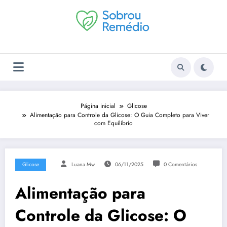
Pular
para
o
conteúdo
Página inicial
Glicose
Alimentação para Controle da Glicose: O Guia Completo para Viver
com Equilíbrio
Glicose
Luana Mw
06/11/2025
0 Comentários
Alimentação para
Controle da Glicose: O