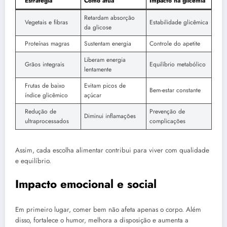
Estratégia
Como atua
Impacto na glicemia
Retardam absorção
Vegetais e fibras
Estabilidade glicêmica
da glicose
Proteínas magras
Sustentam energia
Controle do apetite
Liberam energia
Grãos integrais
Equilíbrio metabólico
lentamente
Frutas de baixo
Evitam picos de
Bem-estar constante
índice glicêmico
açúcar
Redução de
Prevenção de
Diminui inflamações
ultraprocessados
complicações
Assim, cada escolha alimentar contribui para viver com qualidade
e equilíbrio.
Impacto emocional e social
Em primeiro lugar, comer bem não afeta apenas o corpo. Além
disso, fortalece o humor, melhora a disposição e aumenta a