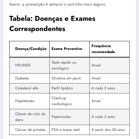
Assim, a prevenção é sempre o caminho mais seguro.
Tabela: Doenças e Exames
Correspondentes
Frequência
Doença/Condição
Exame Preventivo
recomendada
Teste rápido ou
HIV/AIDS
Anual
sorológico
Diabetes
Glicemia em jejum
Anual
Colesterol alto
Perfil lipídico
A cada 2 anos
Check-up
Hipertensão
Anual
cardiológico
Câncer de colo do
Papanicolau
A cada 3 anos
útero
Câncer de próstata
PSA e toque retal
A partir dos 50 anos