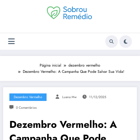
Pular
para
o
conteúdo
Página inicial
dezembro vermelho
Dezembro Vermelho: A Campanha Que Pode Salvar Sua Vida!
Dezembro Vermelho
Luana Mw
11/12/2025
0 Comentários
Dezembro Vermelho: A
Campanha Que Pode