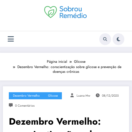
Pular
para
o
conteúdo
Página inicial
Glicose
Dezembro Vermelho: conscientização sobre glicose e prevenção de
doenças crônicas
Dezembro Vermelho
Glicose
Luana Mw
08/12/2025
0 Comentários
Dezembro Vermelho: