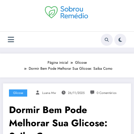
Pular
para
o
conteúdo
Página inicial
Glicose
Dormir Bem Pode Melhorar Sua Glicose: Saiba Como
Glicose
Luana Mw
26/11/2025
0 Comentários
Dormir Bem Pode
Melhorar Sua Glicose: