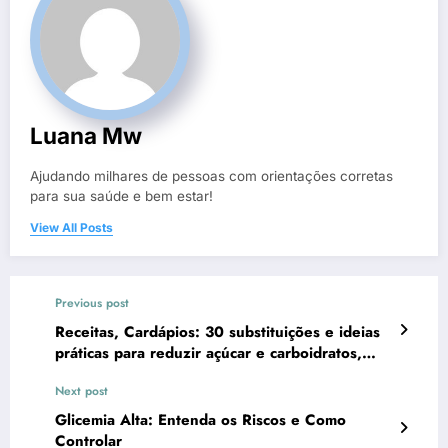
Luana Mw
Ajudando milhares de pessoas com orientações corretas
para sua saúde e bem estar!
View All Posts
Previous post
Receitas, Cardápios: 30 substituições e ideias
práticas para reduzir açúcar e carboidratos,
manter sabor, controlar glicemia e variar as
Next post
refeições do dia a dia
Glicemia Alta: Entenda os Riscos e Como
Controlar