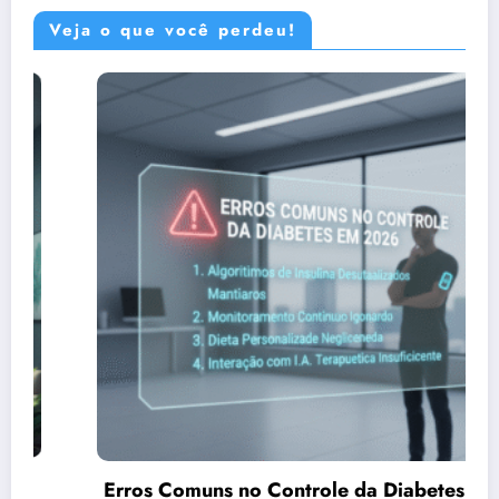
Veja o que você perdeu!
Comuns no Controle da Diabetes em
Chá de C