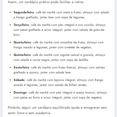
Assim, um cardápio prático pode facilitar a rotina:
Segunda-feira
: café da manhã com aveia e frutas; almoço com salada
e frango grelhado; jantar leve com sopa de legumes.
Terça-feira
: café da manhã com pão integral e ovo cozido; almoço
com peixe grelhado e arroz integral; jantar com salada de grão-de-
bico.
Quarta-feira
: café da manhã com smoothie de frutas; almoço com
frango assado e legumes; jantar com omelete de vegetais.
Quinta-feira
: café da manhã com iogurte natural e granola; almoço
com salada e carne magra; jantar com sopa de lentilha.
Sexta-feira
: café da manhã com frutas frescas; almoço com salmão
grelhado e quinoa; jantar com salada leve.
Sábado
: café da manhã com tapioca integral; almoço com frango
assado e legumes; jantar com salada de folhas verdes.
Domingo
: café da manhã com pão integral e queijo branco; almoço
com peixe ao forno e arroz integral; jantar com sopa de vegetais.
Portanto, seguir um cardápio equilibrado ajuda a emagrecer sem
sentir fome e sem academia.