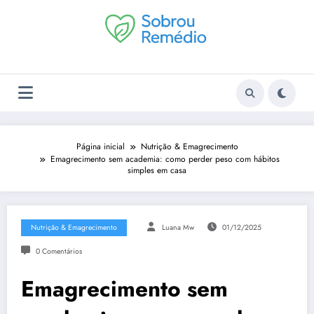
Pular
para
o
conteúdo
Página inicial
Nutrição & Emagrecimento
Emagrecimento sem academia: como perder peso com hábitos
simples em casa
Nutrição & Emagrecimento
Luana Mw
01/12/2025
0 Comentários
Emagrecimento sem