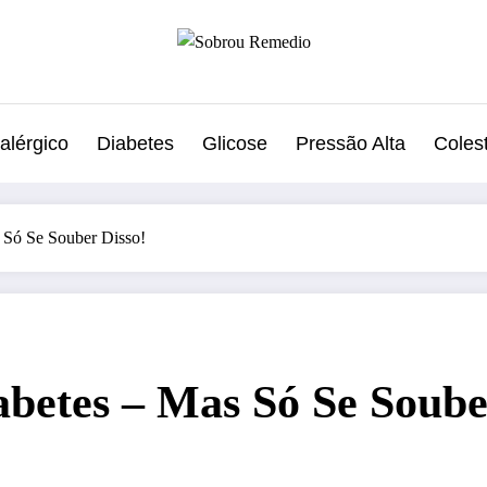
alérgico
Diabetes
Glicose
Pressão Alta
Colest
 Só Se Souber Disso!
abetes – Mas Só Se Soube