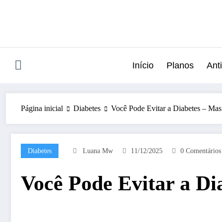
Pular
para
o
conteúdo
Início
Planos
Anti
Página inicial
Diabetes
Você Pode Evitar a Diabetes – Mas
Diabetes
Luana Mw
11/12/2025
0 Comentários
Você Pode Evitar a Di