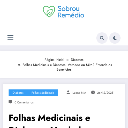
Pular
para
o
conteúdo
Página inicial
Diabetes
Folhas Medicinais e Diabetes: Verdade ou Mito? Entenda os
Benefícios
Diabetes
Folhas Medicinais
Luana Mw
26/12/2025
0 Comentários
Folhas Medicinais e