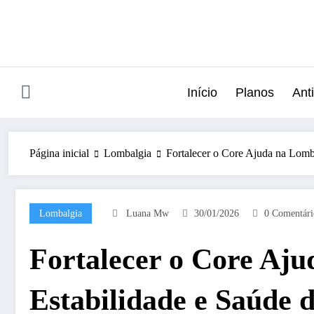
Pular
para
o
conteúdo
Início
Planos
Anti
Página inicial
Lombalgia
Fortalecer o Core Ajuda na Lomb
Lombalgia
Luana Mw
30/01/2026
0 Comentári
Fortalecer o Core Aj
Estabilidade e Saúde 