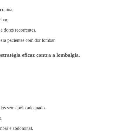
coluna.
bar.
 e dores recorrentes.
para pacientes com dor lombar.
tratégia eficaz contra a lombalgia.
odos sem apoio adequado.
a.
ombar e abdominal.