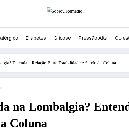
alérgico
Diabetes
Glicose
Pressão Alta
Colest
algia? Entenda a Relação Entre Estabilidade e Saúde da Coluna
os
uda na Lombalgia? Entend
da Coluna