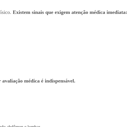
físico.
Existem sinais que exigem atenção médica imediata
 avaliação médica é indispensável.
ecendo abdômen e lombar.