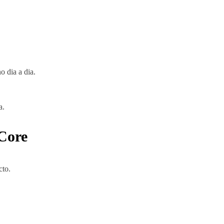
o dia a dia.
a.
 Core
cto.