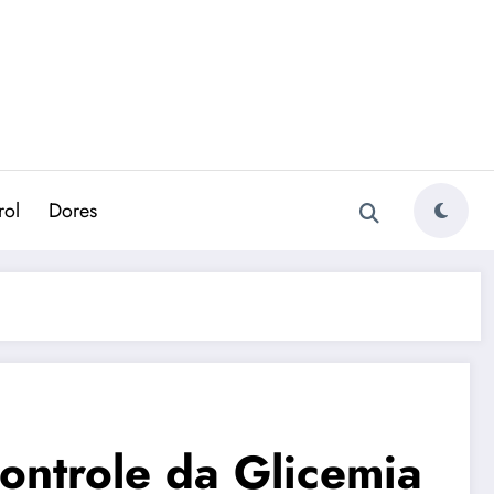
rol
Dores
ntrole da Glicemia