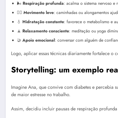
🌬️
Respiração profunda
: acalma o sistema nervoso e r
🚶‍♀️
Movimento leve
: caminhadas ou alongamentos ajuda
💧
Hidratação constante
: favorece o metabolismo e au
🧘
Relaxamento consciente
: meditação ou yoga diminu
🤝
Apoio emocional
: conversar com alguém de confian
Logo, aplicar essas técnicas diariamente fortalece o c
Storytelling: um exemplo rea
Imagine Ana, que convive com diabetes e percebia su
de maior estresse no trabalho.
Assim, decidiu incluir pausas de respiração profunda