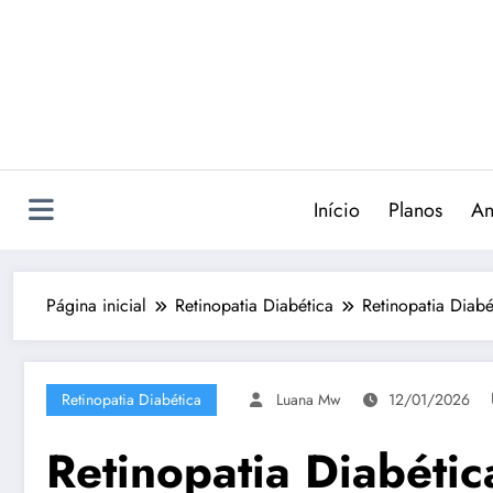
Pular
para
o
conteúdo
Início
Planos
An
Página inicial
Retinopatia Diabética
Retinopatia Diabé
Retinopatia Diabética
Luana Mw
12/01/2026
Retinopatia Diabétic