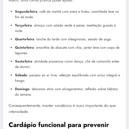
Assim, uma rotina prática pode ajudar:
Segunda-feira
: café da manhã com aveia e frutas; caminhada leve no
fim da tarde.
Terça-feira
: almoço com salada verde e peixe; meditação guiada à
noite.
Quarta-feira
: lanche da tarde com oleaginosas; sessão de yoga.
Quinta-feira
: smoothie de abacate com chia; jantar leve com sopa de
legumes.
Sexta-feira
: atividade prazerosa como dança; chá de camomila antes
de dormir.
Sábado
: passeio ao ar livre; refeição equilibrada com arroz integral e
frango.
Domingo
: descanso ativo com alongamentos; reflexão sobre hábitos
da semana.
Consequentemente, manter constância é mais importante do que
intensidade.
Cardápio funcional para prevenir