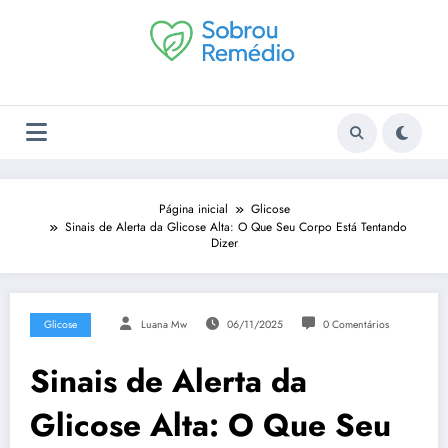
Pular
para
o
conteúdo
Página inicial
Glicose
Sinais de Alerta da Glicose Alta: O Que Seu Corpo Está Tentando
Dizer
Glicose
Luana Mw
06/11/2025
0 Comentários
Sinais de Alerta da
Glicose Alta: O Que Seu