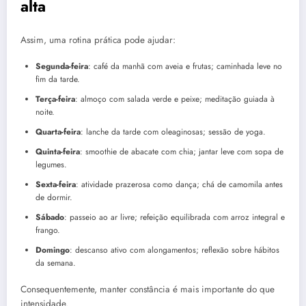
alta
Assim, uma rotina prática pode ajudar:
Segunda-feira
: café da manhã com aveia e frutas; caminhada leve no
fim da tarde.
Terça-feira
: almoço com salada verde e peixe; meditação guiada à
noite.
Quarta-feira
: lanche da tarde com oleaginosas; sessão de yoga.
Quinta-feira
: smoothie de abacate com chia; jantar leve com sopa de
legumes.
Sexta-feira
: atividade prazerosa como dança; chá de camomila antes
de dormir.
Sábado
: passeio ao ar livre; refeição equilibrada com arroz integral e
frango.
Domingo
: descanso ativo com alongamentos; reflexão sobre hábitos
da semana.
Consequentemente, manter constância é mais importante do que
intensidade.