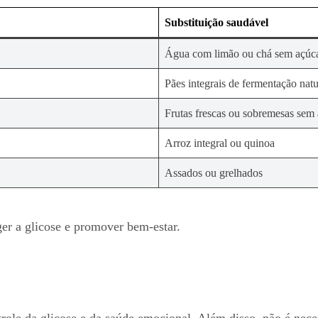
Substituição saudável
Água com limão ou chá sem açúc
Pães integrais de fermentação natu
Frutas frescas ou sobremesas sem
Arroz integral ou quinoa
Assados ou grelhados
ger a glicose e promover bem-estar.
s
ole da glicose e da saúde emocional. Além disso, não é neces