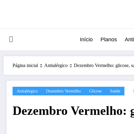
Pular
para
o
conteúdo
Início
Planos
Anti
Página inicial
Antialérgico
Dezembro Vermelho: glicose, sa
Antialérgico
Dezembro Vermelho
Glicose
Saúde
Dezembro Vermelho: gl