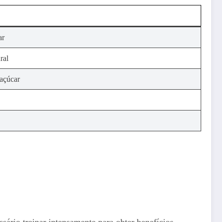
ar
ral
 açúcar
sário treinar intensamente para obter benefícios.